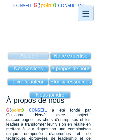
G
3
point
0
CONSEIL
CONSULTING
Accueil
Notre expertise
Nos services
À propos de nous
Livre & auteur
Blog & ressources
Nous joindre
À propos de nous
G
3
point
0
CONSEIL
a été fondé par
Guillaume Hervé avec l’objectif
d’accompagner les chefs d’entreprises et les
leaders à transformer leur vision en réalité en
mettant à leur disposition une combinaison
unique composée d’approches et de
techniques éprouvées de leadership et de